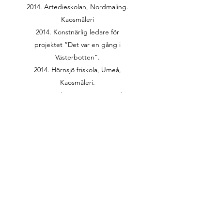
2014. Artedieskolan, Nordmaling.
Kaosmåleri
2014. Konstnärlig ledare för
projektet ”Det var en gång i
Västerbotten”.
2014. Hörnsjö friskola, Umeå,
Kaosmåleri.
2014. Färeläsning om Skapande
Skola-projekt, Örnsköldsvik.
2014. Sofiehemskolan, Umeå,
Kaosmåleri.
2014. Renforsskolan, Vindeln,
Väggmålning.
2014. Kollektivt skapande med
ordtavlor, Skapande Skola-projekt,
Arvidsjaur.
2015. Höglandskolan,